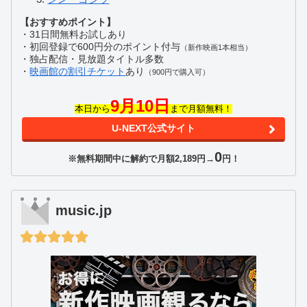
【おすすめポイント】
・31日間無料お試しあり
・初回登録で600円分のポイント付与
（新作映画1本相当）
・独占配信・見放題タイトル多数
・
映画館の割引チケット
あり
（900円で購入可）
9月10日
本日から
まで月額無料！
U-NEXT公式サイト
0
※無料期間中に解約で月額2,189円→
円！
music.jp