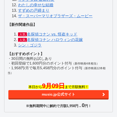
わたしの幸せな結婚
すずめの戸締まり
ザ・スーパーマリオブラザーズ・ムービー
【新作関連作品】
名探偵コナン vs. 怪盗キッド
人気
名探偵コナン ハロウィンの花嫁
人気
シン・ゴジラ
【おすすめポイント】
・30日間の無料お試しあり
・初回登録で1,600円分のポイント付与
（新作映画4本相当）
・1,958円/月で毎月5,458円分のポイント付与
（新作映画12本相
当）
9月09日
本日から
まで月額無料！
music.jp公式サイト
0
※無料期間中に解約で月額1,958円→
円！