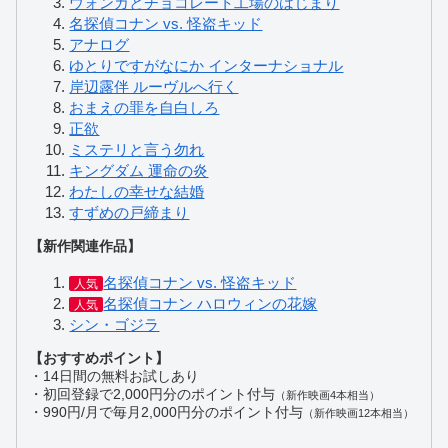
ウォンカとチョコレート工場のはじまり
名探偵コナン vs. 怪盗キッド
アナログ
ゆとりですがなにか インターナショナル
岸辺露伴 ルーヴルへ行く
おまえの罪を自白しろ
正欲
ミステリと言う勿れ
キングダム 運命の炎
わたしの幸せな結婚
すずめの戸締まり
【新作関連作品】
名探偵コナン vs. 怪盗キッド
人気
名探偵コナン ハロウィンの花嫁
人気
シン・ゴジラ
【おすすめポイント】
・14日間の無料お試しあり
・初回登録で2,000円分のポイント付与
（新作映画4本相当）
・990円/月で毎月2,000円分のポイント付与
（新作映画12本相当）