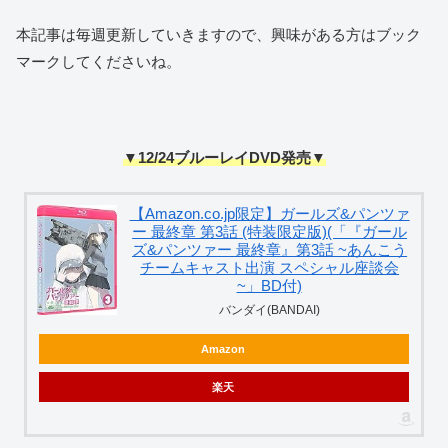
本記事は毎週更新していきますので、興味がある方はブック
マークしてくださいね。
▼12/24ブルーレイDVD発売▼
【Amazon.co.jp限定】ガールズ&パンツァ
ー 最終章 第3話 (特装限定版)(「『ガール
ズ&パンツァー 最終章』第3話 ~あんこう
チームキャスト出演 スペシャル座談会
~」BD付)
バンダイ(BANDAI)
Amazon
楽天