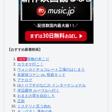
【おすすめ新着映画】
怪物の木こり
NEW
カラオケ行こ！
ウォンカとチョコレート工場のはじまり
名探偵コナン vs. 怪盗キッド
アナログ
ゆとりですがなにか インターナショナル
岸辺露伴 ルーヴルへ行く
おまえの罪を自白しろ
正欲
ミステリと言う勿れ
キングダム 運命の炎