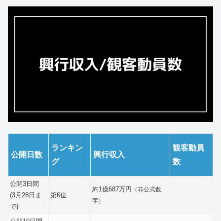
ランキン
観客動員
公開日数
興行収入
グ
数
公開3日間
約1億687万円
（非公式数
(3月28日ま
第6位
字）
で)