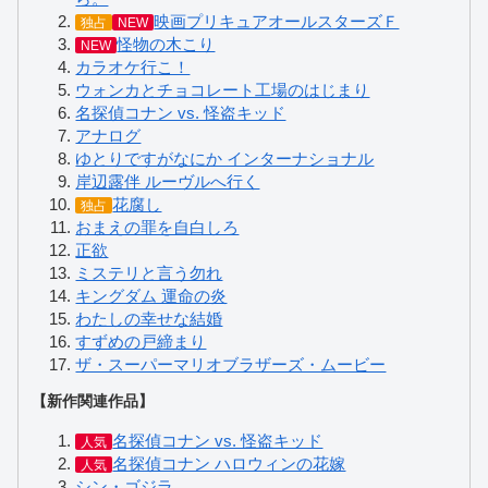
映画プリキュアオールスターズＦ
独占
NEW
怪物の木こり
NEW
カラオケ行こ！
ウォンカとチョコレート工場のはじまり
名探偵コナン vs. 怪盗キッド
アナログ
ゆとりですがなにか インターナショナル
岸辺露伴 ルーヴルへ行く
花腐し
独占
おまえの罪を自白しろ
正欲
ミステリと言う勿れ
キングダム 運命の炎
わたしの幸せな結婚
すずめの戸締まり
ザ・スーパーマリオブラザーズ・ムービー
【新作関連作品】
名探偵コナン vs. 怪盗キッド
人気
名探偵コナン ハロウィンの花嫁
人気
シン・ゴジラ