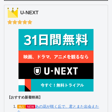
U-NEXT
【おすすめ新着映画】
あの花が咲く丘で、君とまた出会えた
独占
NEW
ら。