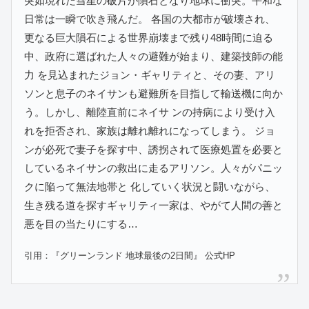
突如現れた彗星の破片が隕石となり地球に衝突。平和な
日常は一瞬で吹き飛んだ。 各国の大都市が破壊され、
更なる巨大隕石による世界崩壊まで残り48時間に迫る
中、政府に選ばれた人々の避難が始まり、建築技師の能
力 を見込まれたジョン・ギャリティと、その妻、アリ
ソンと息子のネイサンも避難所を目指して輸送機に向か
う。しかし、離陸直前にネイサ ンの持病により受け入
れを拒否され、家族は離れ離れになってしまう。 ジョ
ンが必死で妻子を探す中、誘拐されて医療処置を必要と
しているネイサンの救出に走るアリソン。人々がパニッ
クに陥って無法地帯と 化していく状況と闘いながら、
生き残る道を探すギャリティ一家は、やがて人間の善と
悪を目の当たりにする…
引用：『グリーンランド 地球最後の2日間』 公式HP