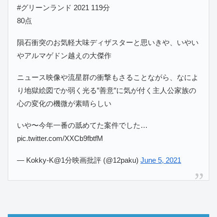
#グリーンランド 2021 119分
80点
隕石衝突のお気軽大味ディザスターと思いきや、いやい
やアルマゲドン越えの大傑作
ニュース映像や流星群の衝撃もさることながら、なによ
り地獄絵図でか弱く光る”善意”に気が付く主人公家族の
心の変化の機微が素晴らしい
いや〜今年一番の舐めてた案件でした…
pic.twitter.com/XXCb9fbtfM
— Kokky-K@1分映画批評 (@12paku)
June 5, 2021