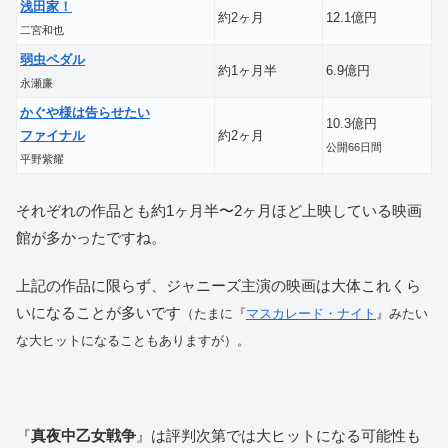
浅田家！
約2ヶ月
12.1億円
二宮和也
弱虫ペダル
約1ヶ月半
6.9億円
永瀬廉
かぐや様は告らせたい
10.3億円
ファイナル
約2ヶ月
公開66日間
平野紫耀
それぞれの作品とも約1ヶ月半〜2ヶ月ほど上映している映画
館が多かったですね。
上記の作品に限らず、ジャニーズ主演の映画は大体これくら
いになることが多いです
（たまに『
マスカレード・ナイト
』みたい
な大ヒットになることもありますが）。
『
真夜中乙女戦争
』は評判次第では大ヒットになる可能性も