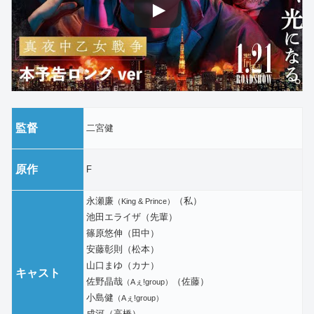
監督
二宮健
原作
F
永瀬廉
（私）
（King & Prince）
池田エライザ（先輩）
篠原悠伸（田中）
安藤彰則（松本）
山口まゆ（カナ）
キャスト
佐野晶哉
（佐藤）
（Aぇ!group）
小島健
（Aぇ!group）
成河（高橋）