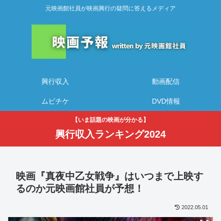
元映画館社員が映画興行の疑問に答えるメディア
興行収入
動画配信
ムビチケ
DVD情報
【いま話題の映画が分かる】
興行収入ランキング2024
映画『真夜中乙女戦争』はいつまで上映す
るのか元映画館社員が予想！
2022.05.01