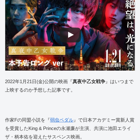
2022年1月21日(金)公開の映画『
真夜中乙女戦争
』はいつまで
上映するのか予想した記事です。
作家Fの同盟小説を『
弱虫ペダル
』で日本アカデミー賞新人賞
を受賞したKing & Princeの永瀬廉が主演、共演に池田エライ
ザ・柄本佑を迎えたサスペンス映画。