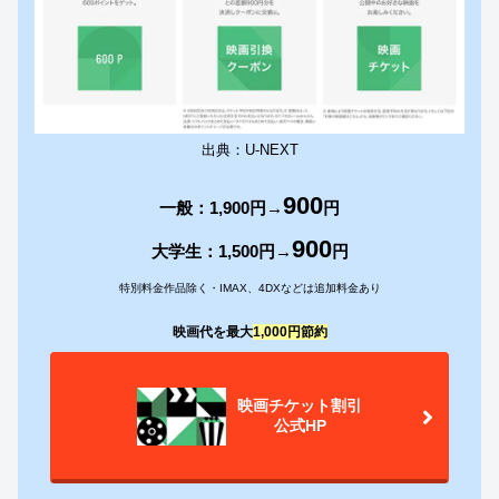
出典：U-NEXT
900
一般：1,900円→
円
900
大学生：
1,500円→
円
特別料金作品除く・IMAX、4DX
などは追加料金あり
映画代を最大
1,000円節約
映画チケット割引
公式HP