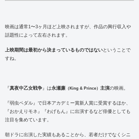
映画は通常1〜3ヶ月ほど上映されますが、作品の興行収入や
話題性によって左右されます。
上映期間は最初から決まっているものではない
ということで
すね。
『
真夜中乙女戦争
』は
永瀬廉
主演
の映画。
（King & Prince）
『弱虫ペダル』で日本アカデミー賞新人賞に受賞するほか、
『おかえりモネ』『わげもん』に出演するなど俳優としても
注目を集めています。
朝ドラに出演した実績もあることから、若者だけでなくシニ