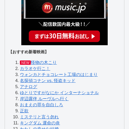
【おすすめ新着映画】
怪物の木こり
NEW
カラオケ行こ！
ウォンカとチョコレート工場のはじまり
名探偵コナン vs. 怪盗キッド
アナログ
ゆとりですがなにか インターナショナル
岸辺露伴 ルーヴルへ行く
おまえの罪を自白しろ
正欲
ミステリと言う勿れ
キングダム 運命の炎
わたしの幸せな結婚