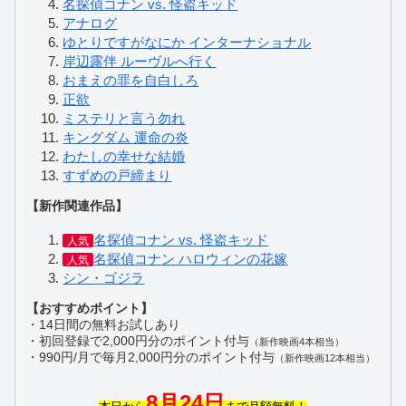
名探偵コナン vs. 怪盗キッド
アナログ
ゆとりですがなにか インターナショナル
岸辺露伴 ルーヴルへ行く
おまえの罪を自白しろ
正欲
ミステリと言う勿れ
キングダム 運命の炎
わたしの幸せな結婚
すずめの戸締まり
【新作関連作品】
名探偵コナン vs. 怪盗キッド
人気
名探偵コナン ハロウィンの花嫁
人気
シン・ゴジラ
【おすすめポイント】
・14日間の無料お試しあり
・初回登録で2,000円分のポイント付与
（新作映画4本相当）
・990円/月で毎月2,000円分のポイント付与
（新作映画12本相当）
8月24日