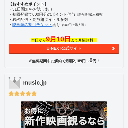
【おすすめポイント】
・31日間無料お試しあり
・初回登録で600円分のポイント付与
（新作映画1本相当）
・独占配信・見放題タイトル多数
・
映画館の割引チケット
あり
（900円で購入可）
9月10日
本日から
まで月額無料！
U-NEXT公式サイト
0
※無料期間中に解約で月額2,189円→
円！
music.jp