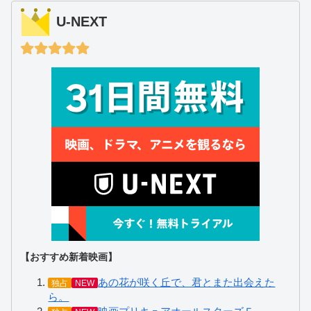
U-NEXT
【おすすめ新着映画】
あの花が咲く丘で、君とまた出会えた
独占
NEW
ら。