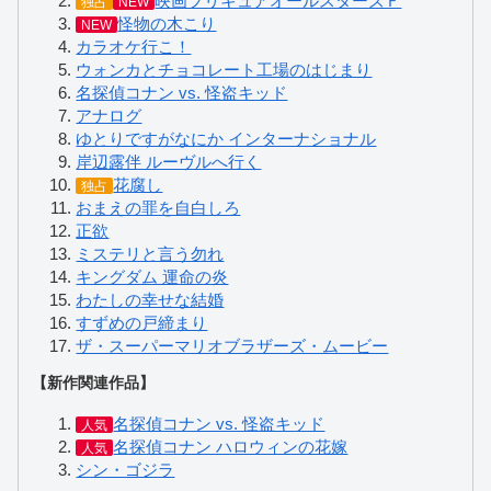
映画プリキュアオールスターズＦ
独占
NEW
怪物の木こり
NEW
カラオケ行こ！
ウォンカとチョコレート工場のはじまり
名探偵コナン vs. 怪盗キッド
アナログ
ゆとりですがなにか インターナショナル
岸辺露伴 ルーヴルへ行く
花腐し
独占
おまえの罪を自白しろ
正欲
ミステリと言う勿れ
キングダム 運命の炎
わたしの幸せな結婚
すずめの戸締まり
ザ・スーパーマリオブラザーズ・ムービー
【新作関連作品】
名探偵コナン vs. 怪盗キッド
人気
名探偵コナン ハロウィンの花嫁
人気
シン・ゴジラ