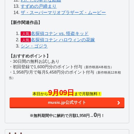
すずめの戸締まり
ザ・スーパーマリオブラザーズ・ムービー
【新作関連作品】
名探偵コナン vs. 怪盗キッド
人気
名探偵コナン ハロウィンの花嫁
人気
シン・ゴジラ
【おすすめポイント】
・30日間の無料お試しあり
・初回登録で1,600円分のポイント付与
（新作映画4本相当）
・1,958円/月で毎月5,458円分のポイント付与
（新作映画12本相
当）
9月09日
本日から
まで月額無料！
music.jp公式サイト
0
※無料期間中に解約で月額1,958円→
円！